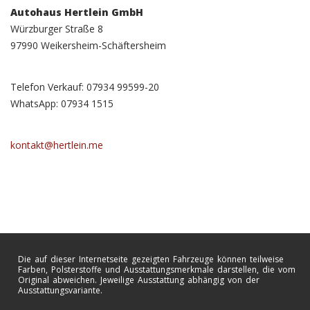
Autohaus Hertlein GmbH
Würzburger Straße 8
97990 Weikersheim-Schäftersheim
Telefon Verkauf: 07934 99599-20
WhatsApp: 07934 1515
kontakt@hertlein.me
Die auf dieser Internetseite gezeigten Fahrzeuge können teilweise
Farben, Polsterstoffe und Ausstattungsmerkmale darstellen, die vom
Original abweichen. Jeweilige Ausstattung abhängig von der
Ausstattungsvariante.