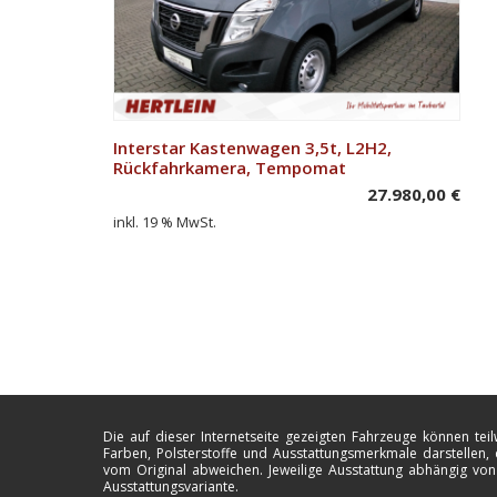
Interstar Kastenwagen 3,5t, L2H2,
In den Warenkorb
Rückfahrkamera, Tempomat
27.980,00
€
inkl. 19 % MwSt.
Die auf dieser Internetseite gezeigten Fahrzeuge können teil
Farben, Polsterstoffe und Ausstattungsmerkmale darstellen, 
vom Original abweichen. Jeweilige Ausstattung abhängig von
Ausstattungsvariante.