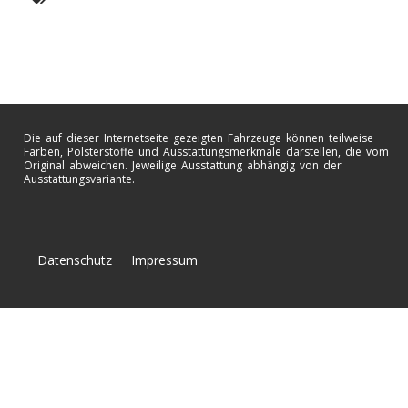
Die auf dieser Internetseite gezeigten Fahrzeuge können teilweise
Farben, Polsterstoffe und Ausstattungsmerkmale darstellen, die vom
Original abweichen. Jeweilige Ausstattung abhängig von der
Ausstattungsvariante.
Datenschutz
Impressum