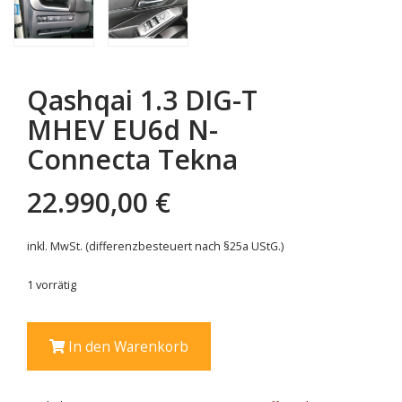
Qashqai 1.3 DIG-T
MHEV EU6d N-
Connecta Tekna
22.990,00
€
inkl. MwSt. (differenzbesteuert nach §25a UStG.)
1 vorrätig
Qashqai
In den Warenkorb
1.3
DIG-
T