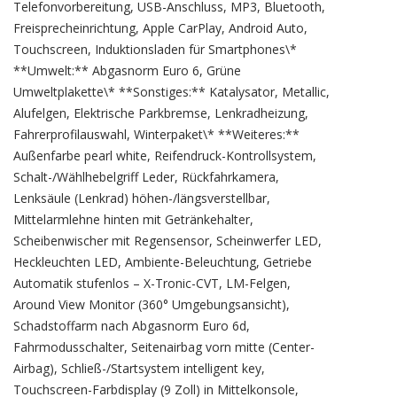
Telefonvorbereitung, USB-Anschluss, MP3, Bluetooth,
Freisprecheinrichtung, Apple CarPlay, Android Auto,
Touchscreen, Induktionsladen für Smartphones\*
**Umwelt:** Abgasnorm Euro 6, Grüne
Umweltplakette\* **Sonstiges:** Katalysator, Metallic,
Alufelgen, Elektrische Parkbremse, Lenkradheizung,
Fahrerprofilauswahl, Winterpaket\* **Weiteres:**
Außenfarbe pearl white, Reifendruck-Kontrollsystem,
Schalt-/Wählhebelgriff Leder, Rückfahrkamera,
Lenksäule (Lenkrad) höhen-/längsverstellbar,
Mittelarmlehne hinten mit Getränkehalter,
Scheibenwischer mit Regensensor, Scheinwerfer LED,
Heckleuchten LED, Ambiente-Beleuchtung, Getriebe
Automatik stufenlos – X-Tronic-CVT, LM-Felgen,
Around View Monitor (360° Umgebungsansicht),
Schadstoffarm nach Abgasnorm Euro 6d,
Fahrmodusschalter, Seitenairbag vorn mitte (Center-
Airbag), Schließ-/Startsystem intelligent key,
Touchscreen-Farbdisplay (9 Zoll) in Mittelkonsole,