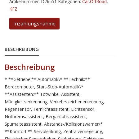
Artikelnummer:
D26551
Kategorien:
Car.OffRoad
,
MHEV
KFZ
EU6d
N-
Inzahlungsnahme
Connecta
Tekna
Menge
BESCHREIBUNG
Beschreibung
* **Getriebe:** Automatik\* **Technik:**
Bordcomputer, Start-Stop-Automatik\*
**Assistenten:** Totwinkel-Assistent,
Müdigkeitserkennung, Verkehrszeichenerkennung,
Regensensor, Fernlichtassistent, Lichtsensor,
Notbremsassistent, Berganfahrassistent,
Spurhalteassistent, Abstands-/Kollisionswarner\*
**Komfort:** Servolenkung, Zentralverriegelung,
Elektrischer Fensterheber, Sitzheizung, Elektrische