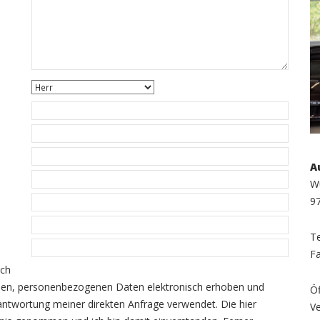
A
W
9
Te
Fa
ich
enen, personenbezogenen Daten elektronisch erhoben und
Öf
ntwortung meiner direkten Anfrage verwendet. Die hier
Ve