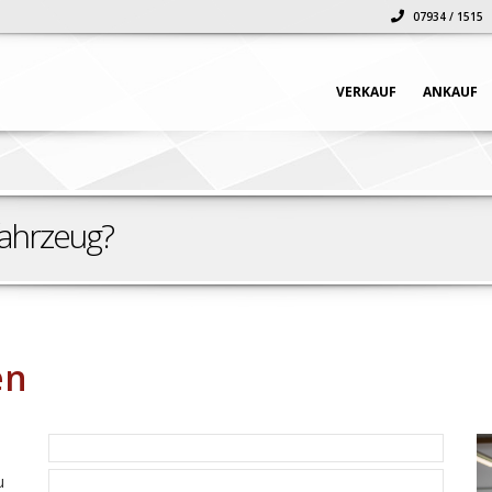
07934 / 1515
VERKAUF
ANKAUF
fahrzeug?
en
u