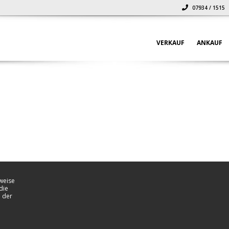
07934 / 1515
VERKAUF
ANKAUF
weise
die
 der